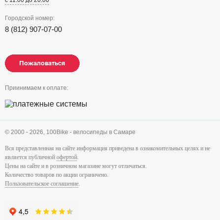
с 11:00 до 20:00
Городской номер:
8 (812) 907-07-00
Пожаловаться
Пожаловаться
Пожаловаться
Приинимаем к оплате:
© 2000 - 2026,
100Bike - велосипеды в Самаре
Вся представленная на сайте информация приведена в ознакомительных целях и не
является публичной
офертой
.
Цены на сайте и в розничном магазине могут отличаться.
Количество товаров по акции ограничено.
Пользовательское соглашение
.