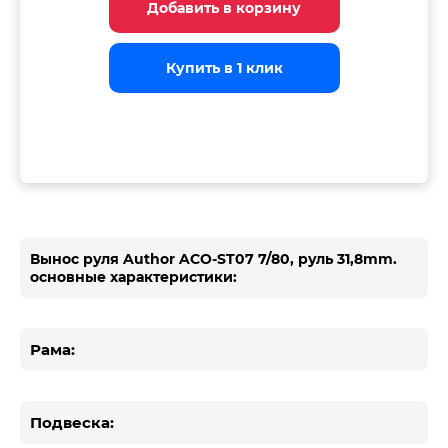
Добавить в корзину
Добавить в корзину
Добавить в корзину
Купить в 1 клик
Купить в 1 клик
Купить в 1 клик
Вынос руля Author ACO-ST07 7/80, руль 31,8mm.
основные характеристики:
Рама:
Подвеска: