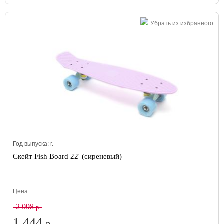
Убрать из избранного
Год выпуска:
г.
Скейт Fish Board 22' (сиреневый)
Цена
2 098
р.
1 444
р.