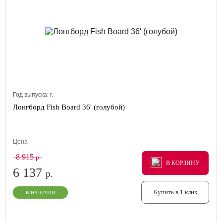
Год выпуска:
г.
Лонгборд Fish Board 36' (голубой)
Цена
8 915
р.
В КОРЗИНУ
В КОРЗИНУ
В КОРЗИНУ
6 137
р.
Купить в 1 клик
В НАЛИЧИИ