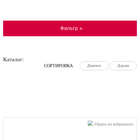
Фильтр
+
Каталог:
СОРТИРОВКА:
Дешевле
Дешевле
Дешевле
Дороже
Дороже
Дороже
Большая распродажа!
Убрать из избранного