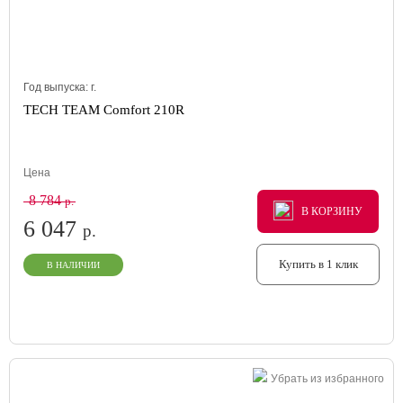
Год выпуска:
г.
TECH TEAM Comfort 210R
Цена
8 784
р.
В КОРЗИНУ
В КОРЗИНУ
В КОРЗИНУ
6 047
р.
Купить в 1 клик
В НАЛИЧИИ
Убрать из избранного