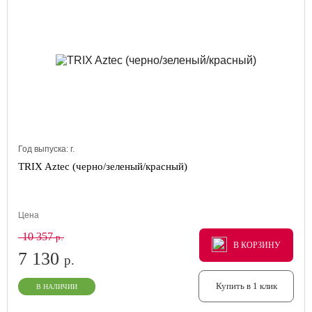
Год выпуска:
г.
TRIX Aztec (черно/зеленый/красный)
Цена
10 357
р.
В КОРЗИНУ
В КОРЗИНУ
В КОРЗИНУ
7 130
р.
Купить в 1 клик
В НАЛИЧИИ