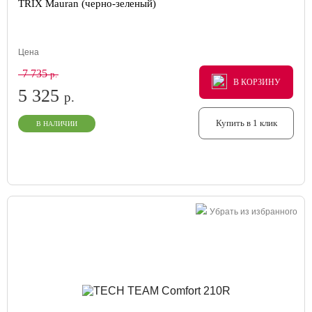
TRIX Mauran (черно-зеленый)
Цена
7 735
р.
В КОРЗИНУ
В КОРЗИНУ
В КОРЗИНУ
5 325
р.
Купить в 1 клик
В НАЛИЧИИ
Убрать из избранного