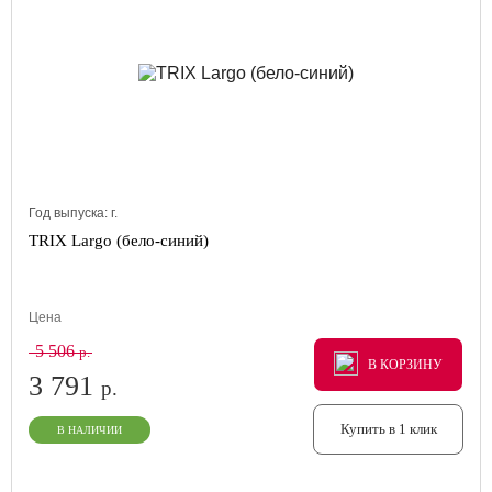
Год выпуска:
г.
TRIX Largo (бело-синий)
Цена
5 506
р.
В КОРЗИНУ
В КОРЗИНУ
В КОРЗИНУ
3 791
р.
Купить в 1 клик
В НАЛИЧИИ