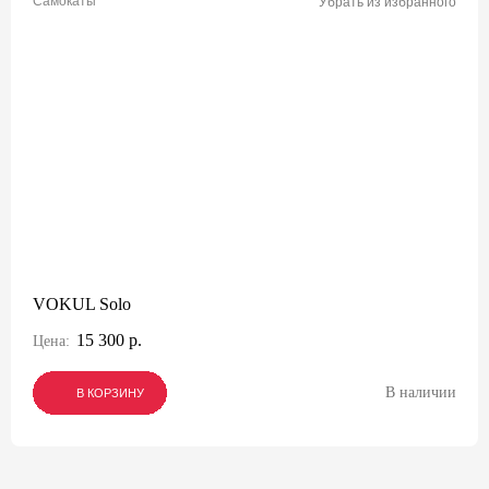
Самокаты
Убрать из избранного
VOKUL Solo
15 300 р.
Цена:
В наличии
В КОРЗИНУ
В КОРЗИНУ
В КОРЗИНУ