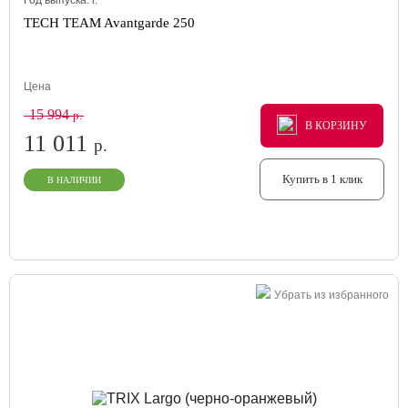
Год выпуска:
г.
TECH TEAM Avantgarde 250
Цена
15 994
р.
В КОРЗИНУ
В КОРЗИНУ
В КОРЗИНУ
11 011
р.
Купить в 1 клик
В НАЛИЧИИ
Убрать из избранного