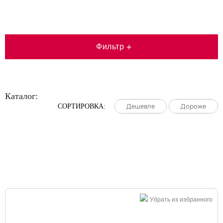
Фильтр
+
Каталог:
СОРТИРОВКА:
Дешевле
Дешевле
Дешевле
Дороже
Дороже
Дороже
Большая распродажа!
Убрать из избранного