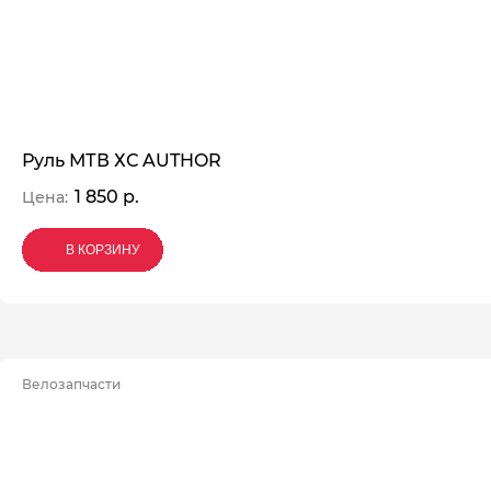
Руль МТВ ХС AUTHOR
1 850 р.
Цена:
В КОРЗИНУ
В КОРЗИНУ
В КОРЗИНУ
Велозапчасти