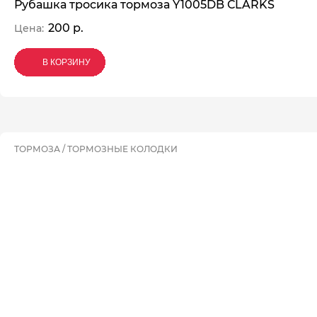
Рубашка тросика тормоза Y1005DB СLARKS
200 р.
Цена:
В КОРЗИНУ
В КОРЗИНУ
В КОРЗИНУ
ТОРМОЗА / ТОРМОЗНЫЕ КОЛОДКИ