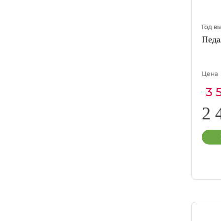
Год в
Педа
Цена
3 
2 