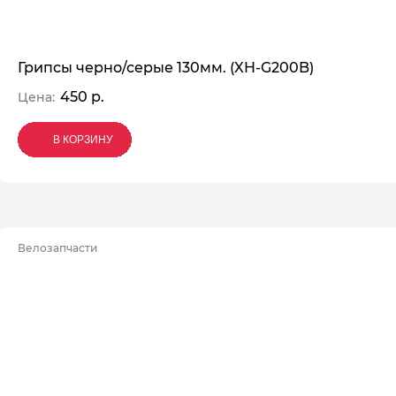
Грипсы черно/серые 130мм. (XH-G200B)
450 р.
Цена:
В КОРЗИНУ
В КОРЗИНУ
В КОРЗИНУ
Велозапчасти