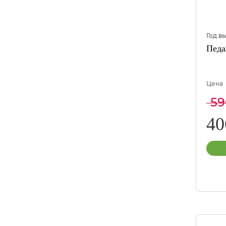
Год в
Педа
Цена
5
4