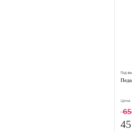
Год в
Педа
Цена
6
4