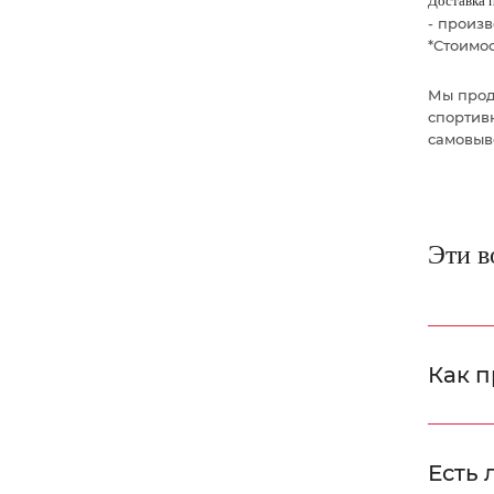
Доставка 
- произ
*Стоимос
Мы прод
спортив
самовыв
Эти в
Как п
Есть 