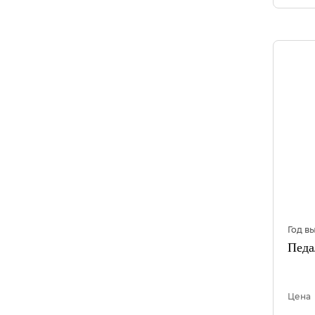
Год в
Педа
Цена