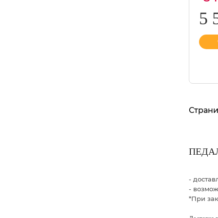
5 
Страни
ПЕДАЛ
- доста
- возмо
*При зак