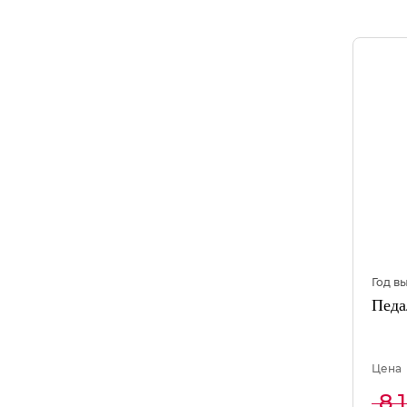
Год в
Педа
Цена
8 