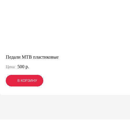
Педали MTB пластиковые
500 р.
Цена:
В КОРЗИНУ
В КОРЗИНУ
В КОРЗИНУ