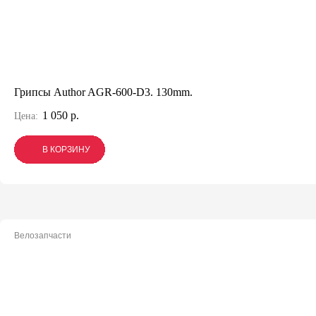
Грипсы Author AGR-600-D3. 130mm.
1 050 р.
Цена:
В КОРЗИНУ
В КОРЗИНУ
В КОРЗИНУ
Велозапчасти