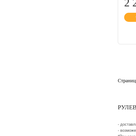
2 
Страниц
РУЛЕВ
- достав
- возмож