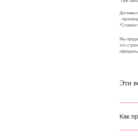
*При зака
Доставка 
- произво
*Стоимос
Мы прода
это стра
официаль
Эти в
Как п