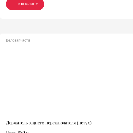
В КОРЗИНУ
В КОРЗИНУ
В КОРЗИНУ
Велозапчасти
Держатель заднего переключателя (петух)
980 р.
Цена: