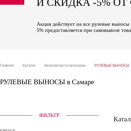
И СКИДКА -5% О
sale
special price
Акция действует на все рулевые выносы 
5% предоставляется при самовывозе това
Главная
Каталог
Велозапчасти категории
РУЛЕВЫЕ ВЫНОСЫ
РУЛЕВЫЕ ВЫНОСЫ в Самаре
ФИЛЬТР
Катал