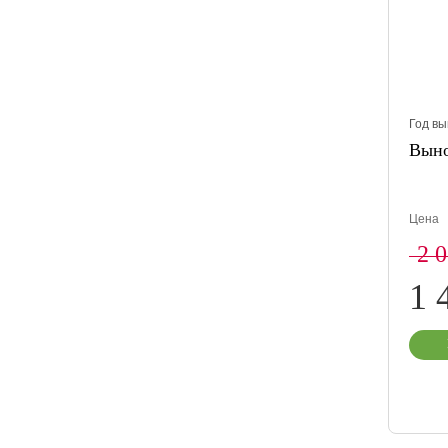
Год вы
Вын
Цена
2 
1 