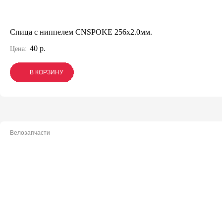
Спица с ниппелем CNSPOKE 256х2.0мм.
40 р.
Цена:
В КОРЗИНУ
В КОРЗИНУ
В КОРЗИНУ
Велозапчасти