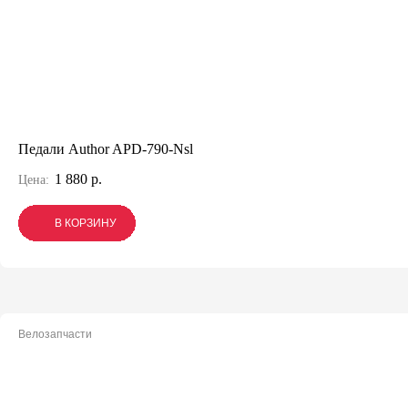
Педали Author APD-790-Nsl
1 880 р.
Цена:
В КОРЗИНУ
В КОРЗИНУ
В КОРЗИНУ
Велозапчасти