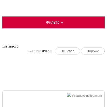
Фильтр
+
Каталог:
СОРТИРОВКА:
Дешевле
Дешевле
Дешевле
Дороже
Дороже
Дороже
Большая распродажа!
Убрать из избранного