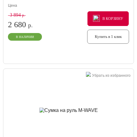
Цена
3 894
р.
В КОРЗИНУ
В КОРЗИНУ
В КОРЗИНУ
2 680
р.
Купить в 1 клик
В НАЛИЧИИ
Убрать из избранного