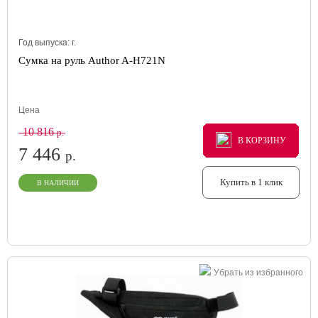
Год выпуска:
г.
Сумка на руль Author A-H721N
Цена
10 816
р.
В КОРЗИНУ
В КОРЗИНУ
В КОРЗИНУ
7 446
р.
Купить в 1 клик
В НАЛИЧИИ
Убрать из избранного