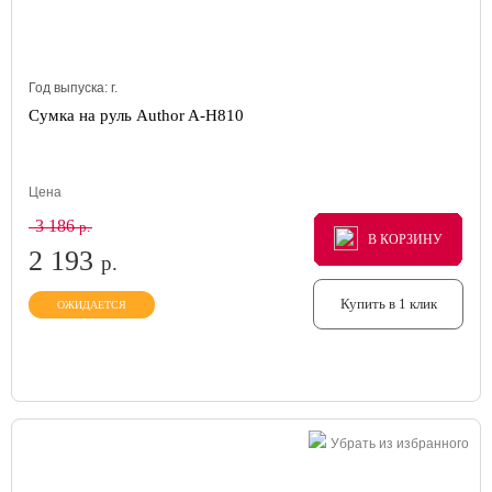
Год выпуска:
г.
Сумка на руль Author A-H810
Цена
3 186
р.
В КОРЗИНУ
В КОРЗИНУ
В КОРЗИНУ
2 193
р.
Купить в 1 клик
ОЖИДАЕТСЯ
Убрать из избранного