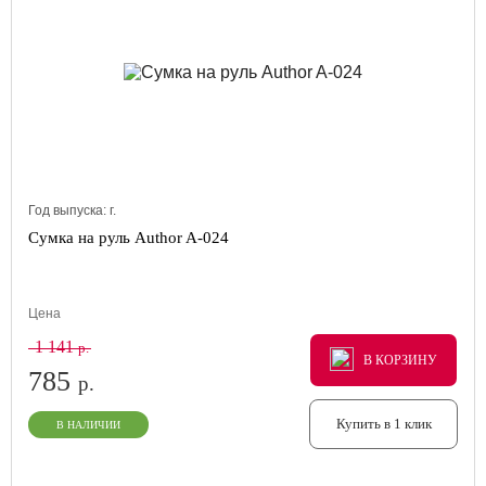
Год выпуска:
г.
Сумка на руль Author A-024
Цена
1 141
р.
В КОРЗИНУ
В КОРЗИНУ
В КОРЗИНУ
785
р.
Купить в 1 клик
В НАЛИЧИИ