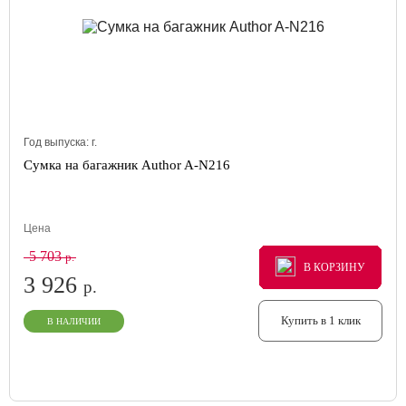
Год выпуска:
г.
Сумка на багажник Author A-N216
Цена
5 703
р.
В КОРЗИНУ
В КОРЗИНУ
В КОРЗИНУ
3 926
р.
Купить в 1 клик
В НАЛИЧИИ