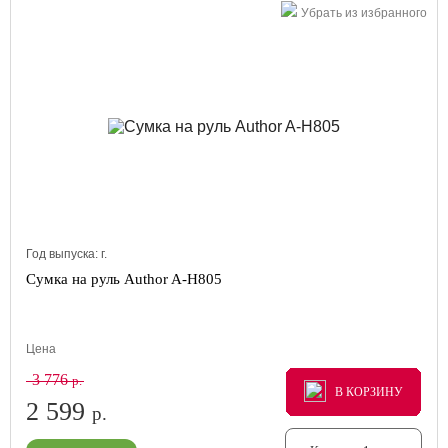
Убрать из избранного
Год выпуска:
г.
Сумка на руль Author A-H805
Цена
3 776
р.
В КОРЗИНУ
В КОРЗИНУ
В КОРЗИНУ
2 599
р.