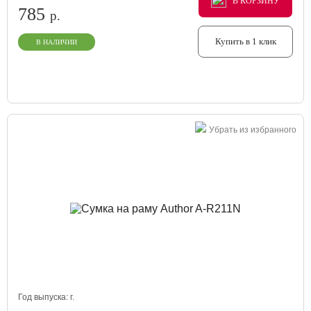
В КОРЗИНУ
В КОРЗИНУ
В КОРЗИНУ
785
р.
Купить в 1 клик
В НАЛИЧИИ
Убрать из избранного
Год выпуска:
г.