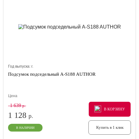
Год выпуска:
г.
Подсумок подседельный A-S188 AUTHOR
Цена
1 639
р.
В КОРЗИНУ
В КОРЗИНУ
В КОРЗИНУ
1 128
р.
Купить в 1 клик
В НАЛИЧИИ