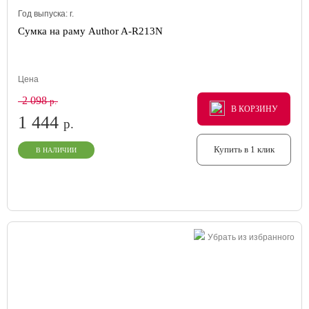
Год выпуска:
г.
Сумка на раму Author A-R213N
Цена
2 098
р.
В КОРЗИНУ
В КОРЗИНУ
В КОРЗИНУ
1 444
р.
Купить в 1 клик
В НАЛИЧИИ
Убрать из избранного