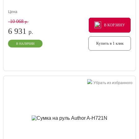
Цена
10 068
р.
В КОРЗИНУ
В КОРЗИНУ
В КОРЗИНУ
6 931
р.
Купить в 1 клик
В НАЛИЧИИ
Убрать из избранного