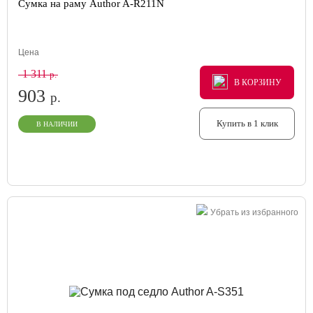
Сумка на раму Author A-R211N
Цена
1 311
р.
В КОРЗИНУ
В КОРЗИНУ
В КОРЗИНУ
903
р.
Купить в 1 клик
В НАЛИЧИИ
Убрать из избранного