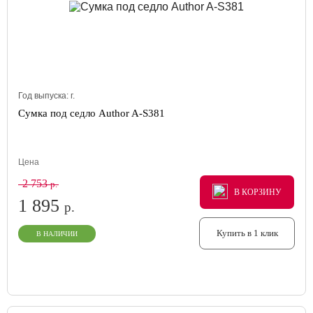
Год выпуска:
г.
Сумка под седло Author A-S381
Цена
2 753
р.
В КОРЗИНУ
В КОРЗИНУ
В КОРЗИНУ
1 895
р.
Купить в 1 клик
В НАЛИЧИИ