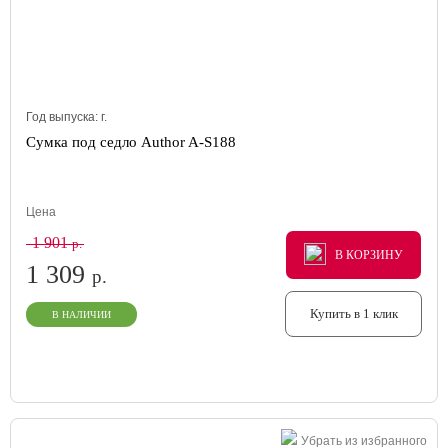
Год выпуска:
г.
Сумка под седло Author A-S188
Цена
1 901
р.
В КОРЗИНУ
В КОРЗИНУ
В КОРЗИНУ
1 309
р.
Купить в 1 клик
В НАЛИЧИИ
Убрать из избранного