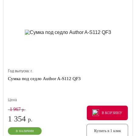
Год выпуска:
г.
Сумка под седло Author A-S112 QF3
Цена
1 967
р.
В КОРЗИНУ
В КОРЗИНУ
В КОРЗИНУ
1 354
р.
Купить в 1 клик
В НАЛИЧИИ