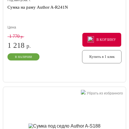
Год выпуска:
г.
Сумка на раму Author A-R241N
Цена
1 770
р.
В КОРЗИНУ
В КОРЗИНУ
В КОРЗИНУ
1 218
р.
Купить в 1 клик
В НАЛИЧИИ
Убрать из избранного