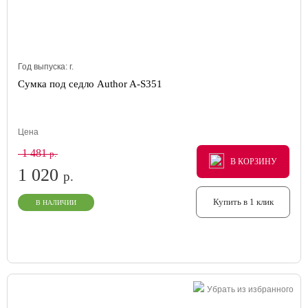
Год выпуска:
г.
Сумка под седло Author A-S351
Цена
1 481
р.
В КОРЗИНУ
В КОРЗИНУ
В КОРЗИНУ
1 020
р.
Купить в 1 клик
В НАЛИЧИИ
Убрать из избранного