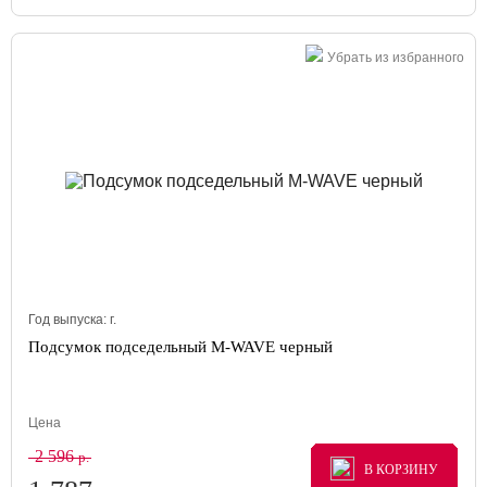
Убрать из избранного
Год выпуска:
г.
Подсумок подседельный M-WAVE черный
Цена
2 596
р.
В КОРЗИНУ
В КОРЗИНУ
В КОРЗИНУ