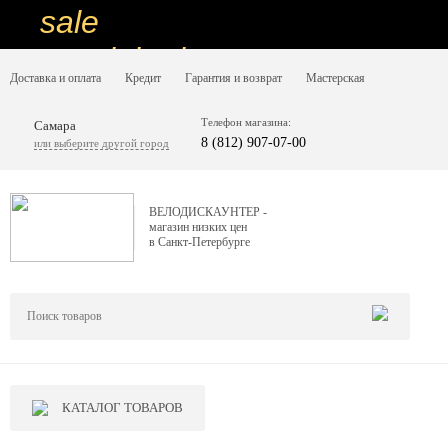
sale
special price
Доставка и оплата
Кредит
Гарантия и возврат
Мастерская
sale
ну очень
Телефон магазина:
Самара
8 (812) 907-07-00
или выберите другой город
низкие цены
вот дешево
ВЕЛОДИСКАУНТЕР -
магазин низких цен
sale
в Санкт-Петербурге
special price
sale
дешевле уже не будет
sale
КАТАЛОГ ТОВАРОВ
надо брать