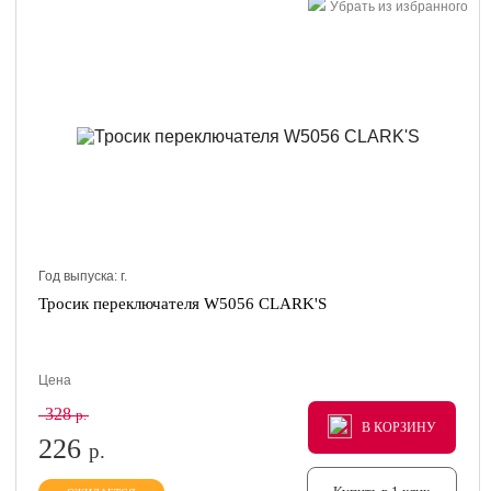
Убрать из избранного
Год выпуска:
г.
Тросик переключателя W5056 CLARK'S
Цена
328
р.
В КОРЗИНУ
В КОРЗИНУ
В КОРЗИНУ
226
р.