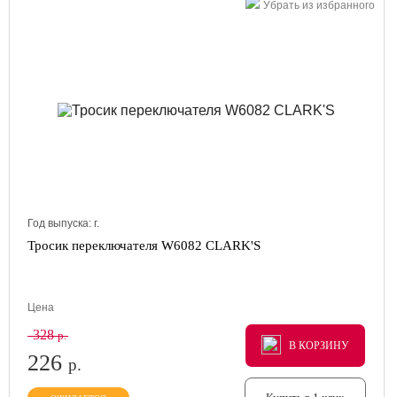
Убрать из избранного
Год выпуска:
г.
Тросик переключателя W6082 CLARK'S
Цена
328
р.
В КОРЗИНУ
В КОРЗИНУ
В КОРЗИНУ
226
р.