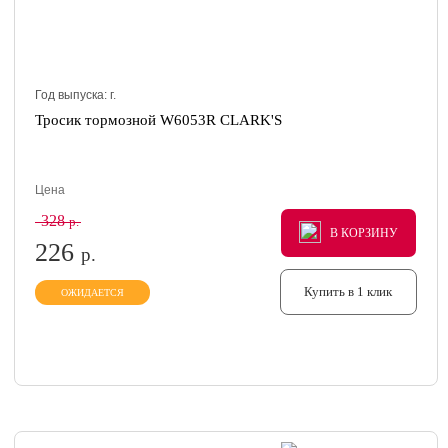
Год выпуска:
г.
Тросик тормозной W6053R CLARK'S
Цена
328
р.
В КОРЗИНУ
В КОРЗИНУ
В КОРЗИНУ
226
р.
Купить в 1 клик
ОЖИДАЕТСЯ