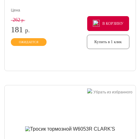
Цена
262
р.
В КОРЗИНУ
В КОРЗИНУ
В КОРЗИНУ
181
р.
Купить в 1 клик
ОЖИДАЕТСЯ
Убрать из избранного