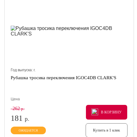
Год выпуска:
г.
Рубашка тросика переключения IGOC4DB CLARK'S
Цена
262
р.
В КОРЗИНУ
В КОРЗИНУ
В КОРЗИНУ
181
р.
Купить в 1 клик
ОЖИДАЕТСЯ