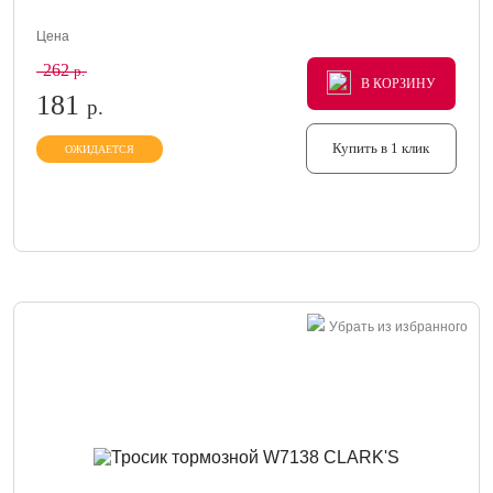
Цена
262
р.
В КОРЗИНУ
В КОРЗИНУ
В КОРЗИНУ
181
р.
Купить в 1 клик
ОЖИДАЕТСЯ
Убрать из избранного