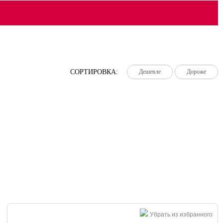
СОРТИРОВКА:
Дешевле
Дешевле
Дешевле
Дороже
Дороже
Дороже
Убрать из избранного