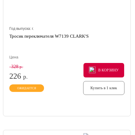
Год выпуска:
г.
Тросик переключателя W7139 CLARK'S
Цена
328
р.
В КОРЗИНУ
В КОРЗИНУ
В КОРЗИНУ
226
р.
Купить в 1 клик
ОЖИДАЕТСЯ