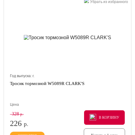
Убрать из избранного
Год выпуска:
г.
Тросик тормозной W5089R CLARK'S
Цена
328
р.
В КОРЗИНУ
В КОРЗИНУ
В КОРЗИНУ
226
р.