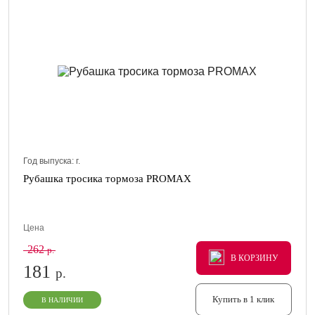
Год выпуска:
г.
Рубашка тросика тормоза PROMAX
Цена
262
р.
В КОРЗИНУ
В КОРЗИНУ
В КОРЗИНУ
181
р.
Купить в 1 клик
В НАЛИЧИИ