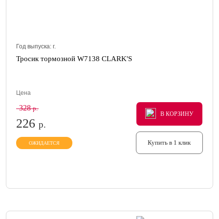
Год выпуска:
г.
Тросик тормозной W7138 CLARK'S
Цена
328
р.
В КОРЗИНУ
В КОРЗИНУ
В КОРЗИНУ
226
р.
Купить в 1 клик
ОЖИДАЕТСЯ