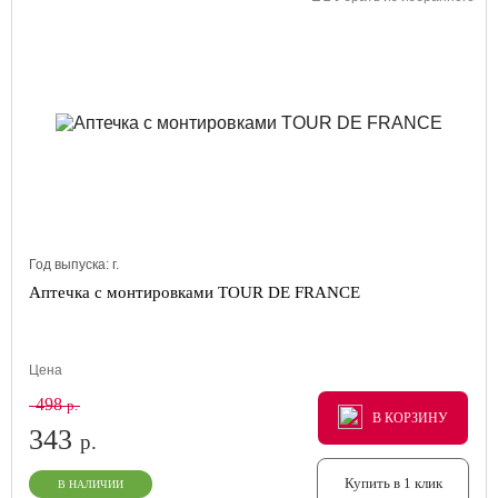
Год выпуска:
г.
Аптечка с монтировками TOUR DE FRANCE
Цена
498
р.
В КОРЗИНУ
В КОРЗИНУ
В КОРЗИНУ
343
р.
Купить в 1 клик
В НАЛИЧИИ