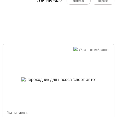
СОРТИРОВКА:
Дешевле
Дешевле
Дешевле
Дороже
Дороже
Дороже
Большая распродажа!
Убрать из избранного
Год выпуска:
г.