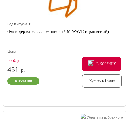
Год выпуска:
г.
Флягодержатель алюминиевый M-WAVE (оранжевый)
Цена
656
р.
В КОРЗИНУ
В КОРЗИНУ
В КОРЗИНУ
451
р.
Купить в 1 клик
В НАЛИЧИИ
Убрать из избранного