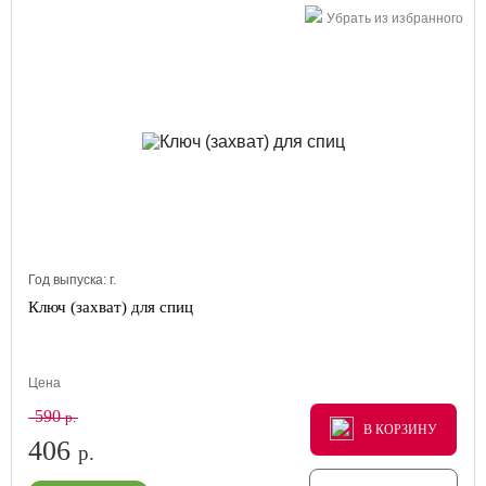
Убрать из избранного
Год выпуска:
г.
Ключ (захват) для спиц
Цена
590
р.
В КОРЗИНУ
В КОРЗИНУ
В КОРЗИНУ
406
р.