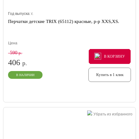
Год выпуска:
г.
Перчатки детские TRIX (65112) красные, р-р XXS,XS.
Цена
590
р.
В КОРЗИНУ
В КОРЗИНУ
В КОРЗИНУ
406
р.
Купить в 1 клик
В НАЛИЧИИ
Убрать из избранного