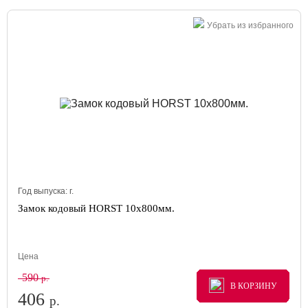
Убрать из избранного
Год выпуска:
г.
Замок кодовый HORST 10x800мм.
Цена
590
р.
В КОРЗИНУ
В КОРЗИНУ
В КОРЗИНУ
406
р.