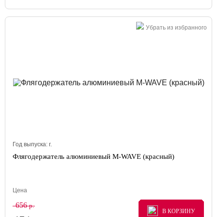
Убрать из избранного
Год выпуска:
г.
Флягодержатель алюминиевый M-WAVE (красный)
Цена
656
р.
В КОРЗИНУ
В КОРЗИНУ
В КОРЗИНУ