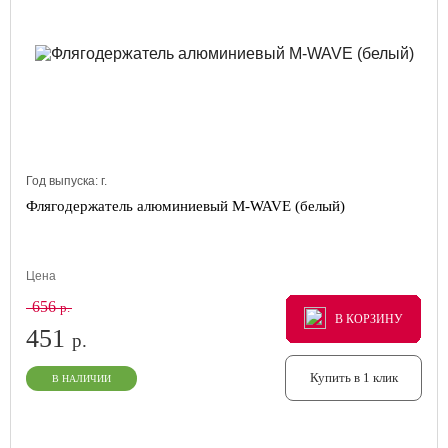
Год выпуска:
г.
Флягодержатель алюминиевый M-WAVE (белый)
Цена
656
р.
В КОРЗИНУ
В КОРЗИНУ
В КОРЗИНУ
451
р.
Купить в 1 клик
В НАЛИЧИИ