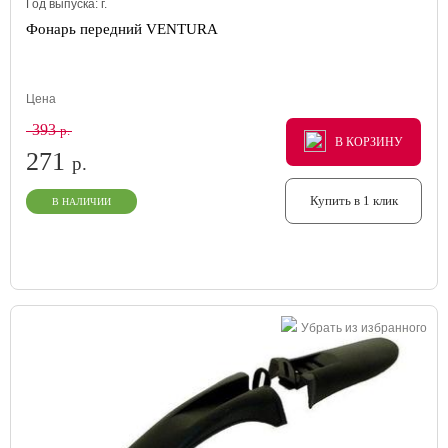
Год выпуска:
г.
Фонарь передний VENTURA
Цена
393
р.
В КОРЗИНУ
В КОРЗИНУ
В КОРЗИНУ
271
р.
Купить в 1 клик
В НАЛИЧИИ
Убрать из избранного