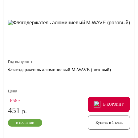
Год выпуска:
г.
Флягодержатель алюминиевый M-WAVE (розовый)
Цена
656
р.
В КОРЗИНУ
В КОРЗИНУ
В КОРЗИНУ
451
р.
Купить в 1 клик
В НАЛИЧИИ