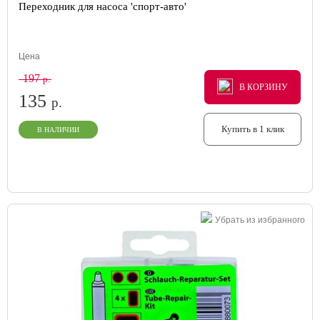
Переходник для насоса 'спорт-авто'
Цена
197
р.
В КОРЗИНУ
В КОРЗИНУ
В КОРЗИНУ
135
р.
Купить в 1 клик
В НАЛИЧИИ
Убрать из избранного