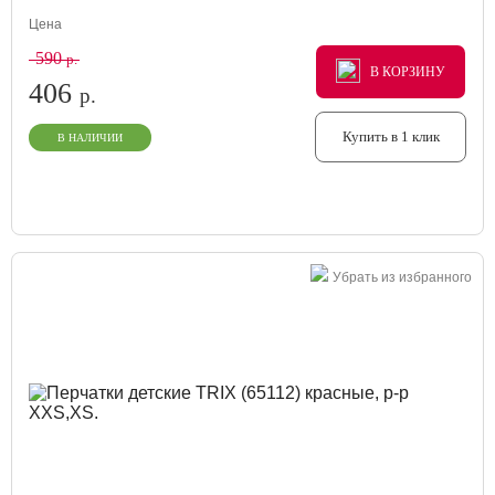
Цена
590
р.
В КОРЗИНУ
В КОРЗИНУ
В КОРЗИНУ
406
р.
Купить в 1 клик
В НАЛИЧИИ
Убрать из избранного