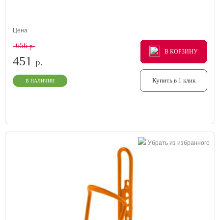
Цена
656
р.
В КОРЗИНУ
В КОРЗИНУ
В КОРЗИНУ
451
р.
Купить в 1 клик
В НАЛИЧИИ
Убрать из избранного