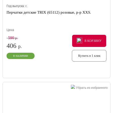
Год выпуска:
г.
Перчатки детские TRIX (65112) розовые, р-р XXS.
Цена
590
р.
В КОРЗИНУ
В КОРЗИНУ
В КОРЗИНУ
406
р.
Купить в 1 клик
В НАЛИЧИИ
Убрать из избранного