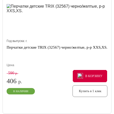
Год выпуска:
г.
Перчатки детские TRIX (32567) черно/желтые, р-р XXS,XS.
Цена
590
р.
В КОРЗИНУ
В КОРЗИНУ
В КОРЗИНУ
406
р.
Купить в 1 клик
В НАЛИЧИИ