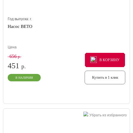
Год выпуска:
г.
Насос BETO
Цена
656
р.
В КОРЗИНУ
В КОРЗИНУ
В КОРЗИНУ
451
р.
Купить в 1 клик
В НАЛИЧИИ
Убрать из избранного