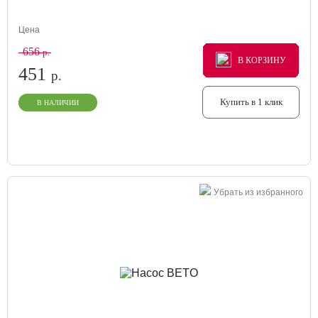
Цена
656
р.
В КОРЗИНУ
В КОРЗИНУ
В КОРЗИНУ
451
р.
Купить в 1 клик
В НАЛИЧИИ
Убрать из избранного