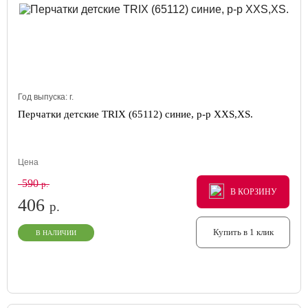
Год выпуска:
г.
Перчатки детские TRIX (65112) синие, р-р XXS,XS.
Цена
590
р.
В КОРЗИНУ
В КОРЗИНУ
В КОРЗИНУ
406
р.
Купить в 1 клик
В НАЛИЧИИ