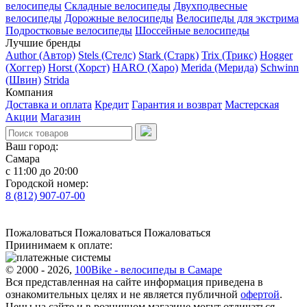
велосипеды
Складные велосипеды
Двухподвесные
велосипеды
Дорожные велосипеды
Велосипеды для экстрима
Подростковые велосипеды
Шоссейные велосипеды
Лучшие бренды
Author (Автор)
Stels (Стелс)
Stark (Старк)
Trix (Трикс)
Hogger
(Хоггер)
Horst (Хорст)
HARO (Харо)
Merida (Мерида)
Schwinn
(Швин)
Strida
Компания
Доставка и оплата
Кредит
Гарантия и возврат
Мастерская
Акции
Магазин
Ваш город:
Самара
с 11:00 до 20:00
Городской номер:
8 (812) 907-07-00
Пожаловаться
Пожаловаться
Пожаловаться
Приинимаем к оплате:
© 2000 - 2026,
100Bike - велосипеды в Самаре
Вся представленная на сайте информация приведена в
ознакомительных целях и не является публичной
офертой
.
Цены на сайте и в розничном магазине могут отличаться.