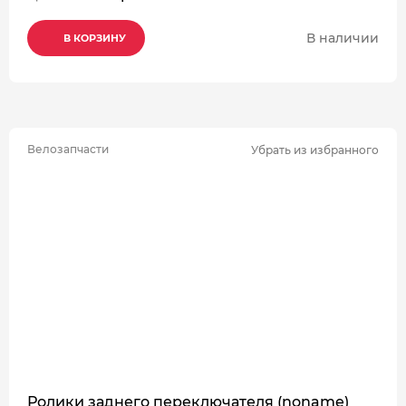
В наличии
В КОРЗИНУ
В КОРЗИНУ
В КОРЗИНУ
Велозапчасти
Убрать из избранного
Ролики заднего переключателя (noname)