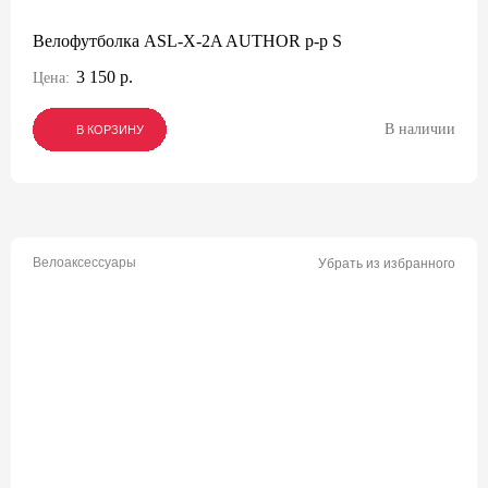
Велофутболка ASL-X-2A AUTHOR р-р S
3 150 р.
Цена:
В наличии
В КОРЗИНУ
В КОРЗИНУ
В КОРЗИНУ
Велоаксессуары
Убрать из избранного