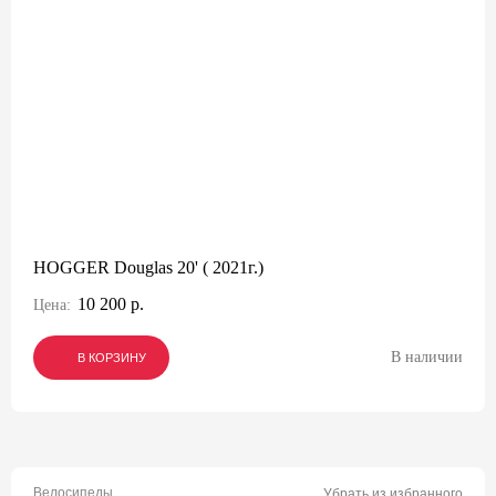
HOGGER Douglas 20' ( 2021г.)
10 200 р.
Цена:
В наличии
В КОРЗИНУ
В КОРЗИНУ
В КОРЗИНУ
Велосипеды
Убрать из избранного