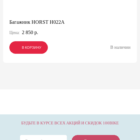
Багажник HORST H022A
2 850 р.
Цена:
В наличии
В КОРЗИНУ
В КОРЗИНУ
В КОРЗИНУ
БУДЬТЕ В КУРСЕ ВСЕХ АКЦИЙ И СКИДОК 100BIKE