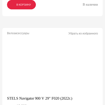
В наличии
В КОРЗИНУ
В КОРЗИНУ
В КОРЗИНУ
Велоаксессуары
Убрать из избранного
STELS Navigator 900 V 29" F020 (2022г.)