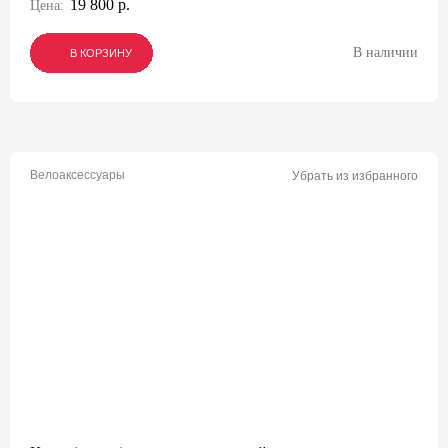
19 800 р.
Цена:
В наличии
В КОРЗИНУ
В КОРЗИНУ
В КОРЗИНУ
Велоаксессуары
Убрать из избранного