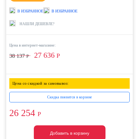
В ИЗБРАННОЕ
В ИЗБРАННОЕ
НАШЛИ ДЕШЕВЛЕ?
Цена в интернет-магазине:
27 636
Р
38 137
Р
Цена со скидкой за самовывоз:
Скидка появится в корзине
26 254
Р
Добавить в корзину
Добавить в корзину
Добавить в корзину