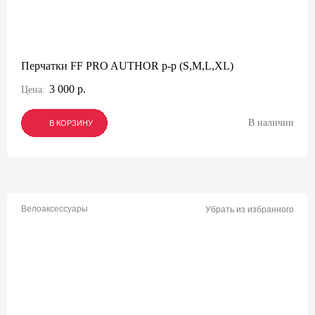
Перчатки FF PRO AUTHOR p-p (S,M,L,XL)
3 000 р.
Цена:
В наличии
В КОРЗИНУ
В КОРЗИНУ
В КОРЗИНУ
Велоаксессуары
Убрать из избранного