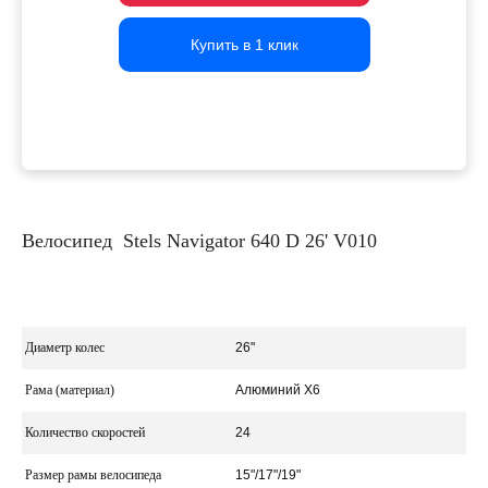
Купить в 1 клик
Купить в 1 клик
Купить в 1 клик
Велосипед Stels Navigator 640 D 26' V010
Диаметр колес
26"
Рама (материал)
Алюминий Х6
Количество скоростей
24
Размер рамы велосипеда
15"/17"/19"