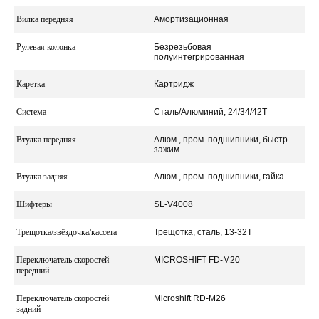
Вилка передняя
Амортизационная
Рулевая колонка
Безрезьбовая
полуинтегрированная
Каретка
Картридж
Система
Сталь/Алюминий, 24/34/42Т
Втулка передняя
Алюм., пром. подшипники, быстр.
зажим
Втулка задняя
Алюм., пром. подшипники, гайка
Шифтеры
SL-V4008
Трещотка/звёздочка/кассета
Трещотка, сталь, 13-32Т
Переключатель скоростей
MICROSHIFT FD-M20
передний
Переключатель скоростей
Microshift RD-M26
задний