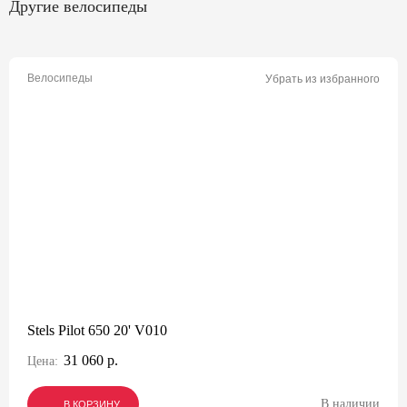
Другие велосипеды
Велосипеды
Убрать из избранного
Stels Pilot 650 20' V010
31 060 р.
Цена:
В наличии
В КОРЗИНУ
В КОРЗИНУ
В КОРЗИНУ