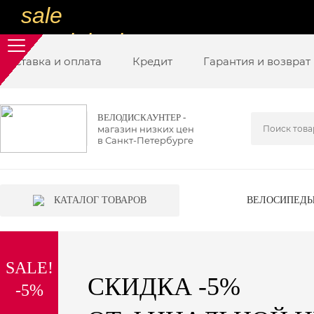
sale
special price
Доставка и оплата
sale
Кредит
Гарантия и возврат
ну очень
низкие цены
ВЕЛОДИСКАУНТЕР -
магазин низких цен
вот дешево
в Санкт-Петербурге
sale
special price
КАТАЛОГ ТОВАРОВ
ВЕЛОСИПЕД
sale
дешевле уже не будет
SALE!
sale
СКИДКА -5%
-5%
надо брать