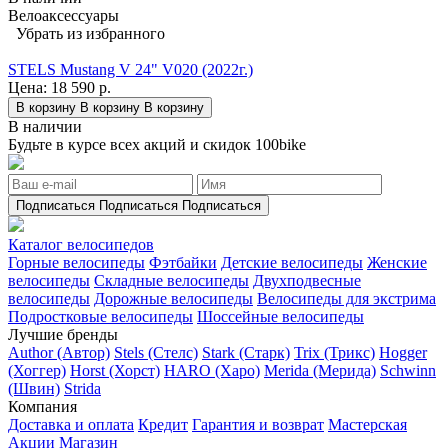
Велоаксессуары
Убрать из избранного
STELS Mustang V 24" V020 (2022г.)
Цена:
18 590 р.
В корзину
В корзину
В корзину
В наличии
Будьте в курсе всех акций и скидок 100bike
Подписаться
Подписаться
Подписаться
Каталог велосипедов
Горные велосипеды
Фэтбайки
Детские велосипеды
Женские
велосипеды
Складные велосипеды
Двухподвесные
велосипеды
Дорожные велосипеды
Велосипеды для экстрима
Подростковые велосипеды
Шоссейные велосипеды
Лучшие бренды
Author (Автор)
Stels (Стелс)
Stark (Старк)
Trix (Трикс)
Hogger
(Хоггер)
Horst (Хорст)
HARO (Харо)
Merida (Мерида)
Schwinn
(Швин)
Strida
Компания
Доставка и оплата
Кредит
Гарантия и возврат
Мастерская
Акции
Магазин