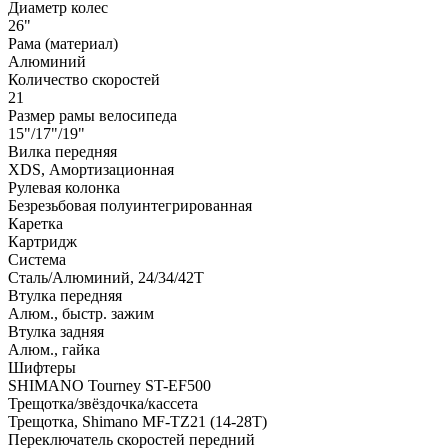
Диаметр колес
26"
Рама (материал)
Алюминий
Количество скоростей
21
Размер рамы велосипеда
15"/17"/19"
Вилка передняя
XDS, Амортизационная
Рулевая колонка
Безрезьбовая полуинтегрированная
Каретка
Картридж
Система
Сталь/Алюминий, 24/34/42Т
Втулка передняя
Алюм., быстр. зажим
Втулка задняя
Алюм., гайка
Шифтеры
SHIMANO Tourney ST-EF500
Трещотка/звёздочка/кассета
Трещотка, Shimano MF-TZ21 (14-28T)
Переключатель скоростей передний