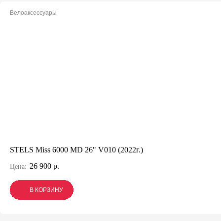
Велоаксессуары
STELS Miss 6000 MD 26" V010 (2022г.)
26 900 р.
Цена:
В КОРЗИНУ
В КОРЗИНУ
В КОРЗИНУ