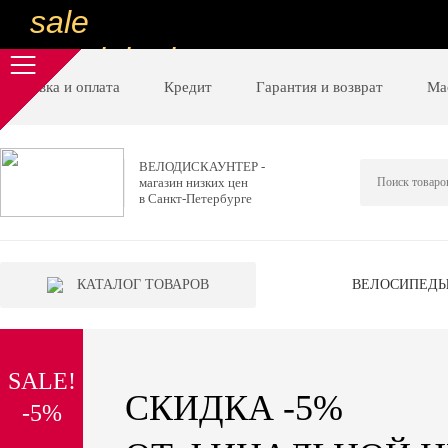
sale
special price
sale
Доставка и оплата
Кредит
Гарантия и возврат
Ма
ну очень
низкие цены
ВЕЛОДИСКАУНТЕР -
магазин низких цен
вот дешево
в Санкт-Петербурге
sale
special price
КАТАЛОГ ТОВАРОВ
ВЕЛОСИПЕД
sale
дешевле уже не будет
SALE!
sale
СКИДКА -5%
-5%
надо брать