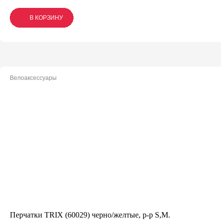
В КОРЗИНУ
В КОРЗИНУ
В КОРЗИНУ
Велоаксессуары
Перчатки TRIX (60029) черно/желтые, р-р S,M.