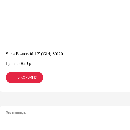
Stels Powerkid 12' (Girl) V020
5 820 р.
Цена:
В КОРЗИНУ
В КОРЗИНУ
В КОРЗИНУ
Велосипеды