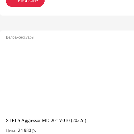
В КОРЗИНУ
В КОРЗИНУ
В КОРЗИНУ
Велоаксессуары
STELS Aggressor MD 20" V010 (2022г.)
24 980 р.
Цена: