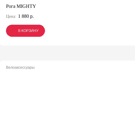
Рога MIGHTY
1 880 р.
Цена:
В КОРЗИНУ
В КОРЗИНУ
В КОРЗИНУ
Велоаксессуары