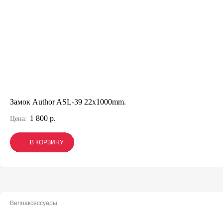
Замок Author ASL-39 22x1000mm.
1 800 р.
Цена:
В КОРЗИНУ
В КОРЗИНУ
В КОРЗИНУ
Велоаксессуары