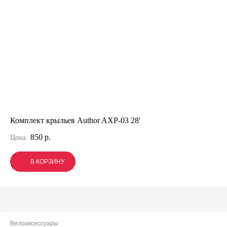
Комплект крыльев Author AXP-03 28'
850 р.
Цена:
В КОРЗИНУ
В КОРЗИНУ
В КОРЗИНУ
Велоаксессуары