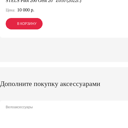
STELS Pilot 200 Gent 20" Z010 (2022г.)
10 000 р.
Цена:
В КОРЗИНУ
В КОРЗИНУ
В КОРЗИНУ
Дополните покупку аксессуарами
Велоаксессуары