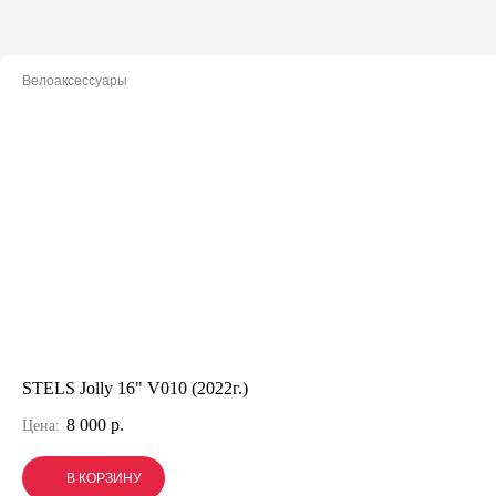
Велоаксессуары
STELS Jolly 16" V010 (2022г.)
8 000 р.
Цена:
В КОРЗИНУ
В КОРЗИНУ
В КОРЗИНУ