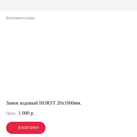
Велоаксессуары
Замок кодовый HORST 20x1000мм.
1 000 р.
Цена:
В КОРЗИНУ
В КОРЗИНУ
В КОРЗИНУ