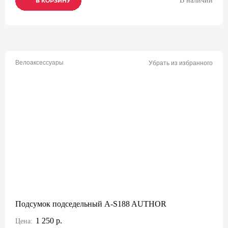
В наличии
В КОРЗИНУ
В КОРЗИНУ
В КОРЗИНУ
Велоаксессуары
Убрать из избранного
Подсумок подседельный A-S188 AUTHOR
1 250 р.
Цена: