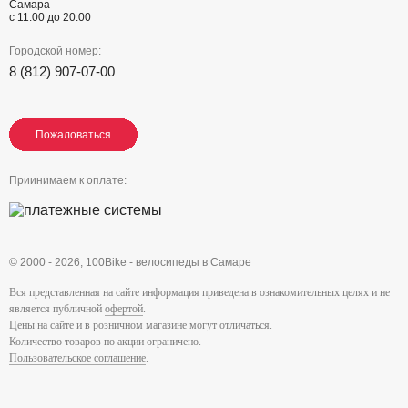
Самара
с 11:00 до 20:00
Городской номер:
8 (812) 907-07-00
Пожаловаться
Пожаловаться
Пожаловаться
Приинимаем к оплате:
© 2000 - 2026,
100Bike - велосипеды в Самаре
Вся представленная на сайте информация приведена в ознакомительных целях и не
является публичной
офертой
.
Цены на сайте и в розничном магазине могут отличаться.
Количество товаров по акции ограничено.
Пользовательское соглашение
.