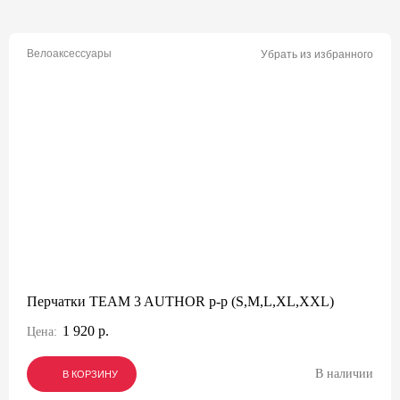
Велоаксессуары
Убрать из избранного
Перчатки TEAM 3 AUTHOR p-p (S,M,L,XL,XXL)
1 920 р.
Цена:
В наличии
В КОРЗИНУ
В КОРЗИНУ
В КОРЗИНУ