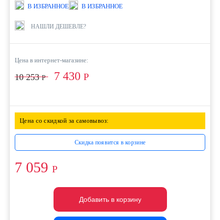
В ИЗБРАННОЕ
В ИЗБРАННОЕ
НАШЛИ ДЕШЕВЛЕ?
Цена в интернет-магазине:
7 430
Р
10 253
Р
Цена со скидкой за самовывоз:
Скидка появится в корзине
7 059
Р
Добавить в корзину
Добавить в корзину
Добавить в корзину