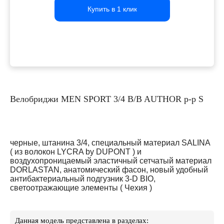
Купить в 1 клик
Купить в 1 клик
Купить в 1 клик
Велобриджи MEN SPORT 3/4 B/B AUTHOR р-р S
черные, штанина 3/4, специальный материал SALINA
( из волокон LYCRA by DUPONT ) и
воздухопроницаемый эластичный сетчатый материал
DORLASTAN, анатомический фасон, новый удобный
антибактериальный подгузник 3-D BIO,
светоотражающие элементы ( Чехия )
Данная модель представлена в разделах: