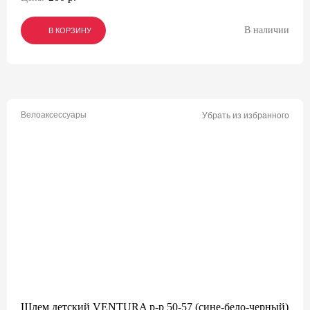
В наличии
В КОРЗИНУ
В КОРЗИНУ
В КОРЗИНУ
Велоаксессуары
Убрать из избранного
Шлем детский VENTURA р-р 50-57 (сине-бело-черный)