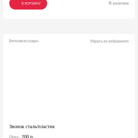
В наличии
В КОРЗИНУ
В КОРЗИНУ
В КОРЗИНУ
Велоаксессуары
Убрать из избранного
Звонок сталь/пластик
200 р.
Цена: