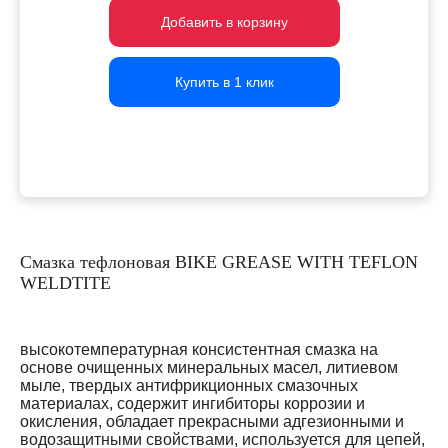
Добавить в корзину
Добавить в корзину
Добавить в корзину
Купить в 1 клик
Купить в 1 клик
Купить в 1 клик
Смазка тефлоновая BIKE GREASE WITH TEFLON
WELDTITE
высокотемпературная консистентная смазка на
основе очищенных минеральных масел, литиевом
мыле, твердых антифрикционных смазочных
материалах, содержит ингибиторы коррозии и
окисления, обладает прекрасными адгезионными и
водозащитными свойствами, используется для цепей,