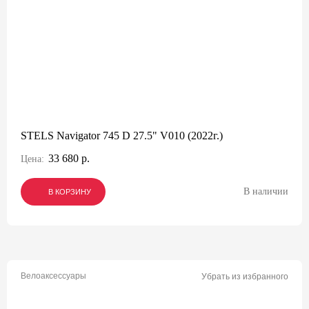
STELS Navigator 745 D 27.5" V010 (2022г.)
33 680 р.
Цена:
В наличии
В КОРЗИНУ
В КОРЗИНУ
В КОРЗИНУ
Велоаксессуары
Убрать из избранного