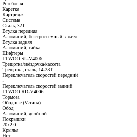
Резьбовая
Каретка
Картридж
Система
Сталь, 32Т
Втулка передняя
Алюминий, быстросъемный зажим
Втулка задняя
Алюминий, гайка
Шифтеры
LTWOO SL-V4006
Трещотка/звёздочка/кассета
Трещотка, сталь, 14-28Т
Переключатель скоростей передний
-
Переключатель скоростей задний
LTWOO RD-V4006
Тормоза
Ободные (V-типа)
Обод
Алюминий, двойной
Покрышки
20x2.0
Крылья
Нет