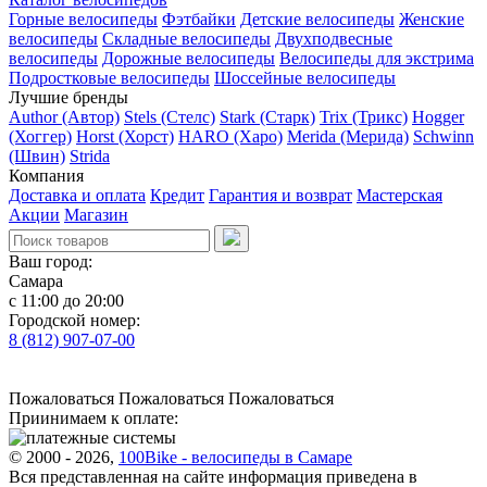
Горные велосипеды
Фэтбайки
Детские велосипеды
Женские
велосипеды
Складные велосипеды
Двухподвесные
велосипеды
Дорожные велосипеды
Велосипеды для экстрима
Подростковые велосипеды
Шоссейные велосипеды
Лучшие бренды
Author (Автор)
Stels (Стелс)
Stark (Старк)
Trix (Трикс)
Hogger
(Хоггер)
Horst (Хорст)
HARO (Харо)
Merida (Мерида)
Schwinn
(Швин)
Strida
Компания
Доставка и оплата
Кредит
Гарантия и возврат
Мастерская
Акции
Магазин
Ваш город:
Самара
с 11:00 до 20:00
Городской номер:
8 (812) 907-07-00
Пожаловаться
Пожаловаться
Пожаловаться
Приинимаем к оплате:
© 2000 - 2026,
100Bike - велосипеды в Самаре
Вся представленная на сайте информация приведена в