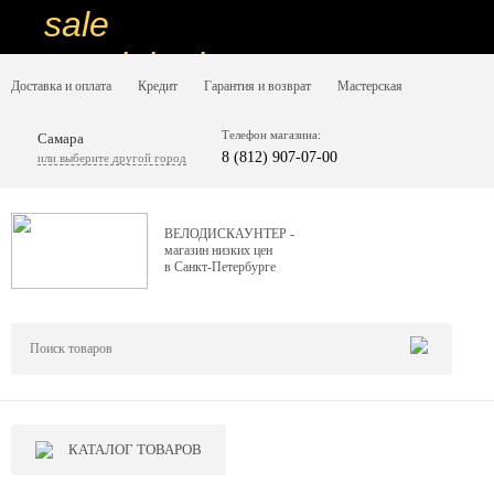
sale
special price
Доставка и оплата
Кредит
Гарантия и возврат
Мастерская
sale
ну очень
Телефон магазина:
Самара
8 (812) 907-07-00
или выберите другой город
низкие цены
вот дешево
ВЕЛОДИСКАУНТЕР -
магазин низких цен
sale
в Санкт-Петербурге
special price
sale
дешевле уже не будет
sale
КАТАЛОГ ТОВАРОВ
надо брать