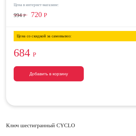
Цена в интернет-магазине:
720
Р
994
Р
Цена со скидкой за самовывоз:
684
Р
Добавить в корзину
Добавить в корзину
Добавить в корзину
Ключ шестигранный CYCLO