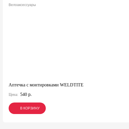
Велоаксессуары
Аптечка с монтировками WELDTITE
540 р.
Цена:
В КОРЗИНУ
В КОРЗИНУ
В КОРЗИНУ