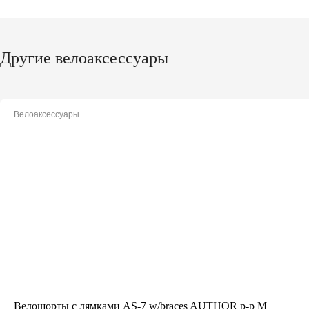
Другие велоаксессуары
Велоаксессуары
Велошорты с лямками AS-7 w/braces AUTHOR р-р M