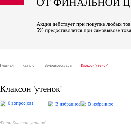
ОТ ФИНАЛЬНОЙ 
sale
special price
Акция действует при покупке любых това
5% предоставляется при самовывозе това
Главная
Каталог
Велоаксессуары
Клаксон 'утенок'
Клаксон 'утенок'
0 вопрос(ов)
В избранное
В избранное
Фото Клаксон 'утенок'