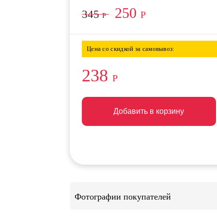
250
345
Р
Р
Цена со скидкой за самовывоз:
238
Р
Добавить в корзину
Добавить в корзину
Добавить в корзину
Фотографии покупателей