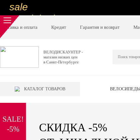
sale
special price
sale
Доставка и оплата
Кредит
Гарантия и возврат
Ма
ну очень
низкие цены
ВЕЛОДИСКАУНТЕР -
магазин низких цен
вот дешево
в Санкт-Петербурге
sale
special price
КАТАЛОГ ТОВАРОВ
ВЕЛОСИПЕД
sale
дешевле уже не будет
SALE!
sale
СКИДКА -5%
-5%
надо брать