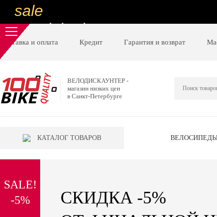
sale
special price
sale
Доставка и оплата
Кредит
Гарантия и возврат
Ма
ну очень
низкие цены
ВЕЛОДИСКАУНТЕР -
магазин низких цен
вот дешево
в Санкт-Петербурге
sale
special price
КАТАЛОГ ТОВАРОВ
ВЕЛОСИПЕД
sale
дешевле уже не будет
SALE!
sale
СКИДКА -5%
-5%
надо брать