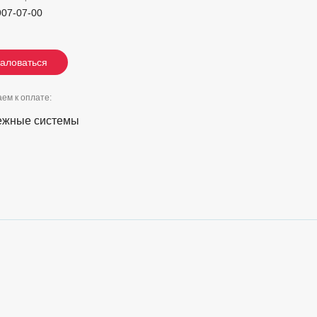
907-07-00
аловаться
аловаться
аловаться
ем к оплате: