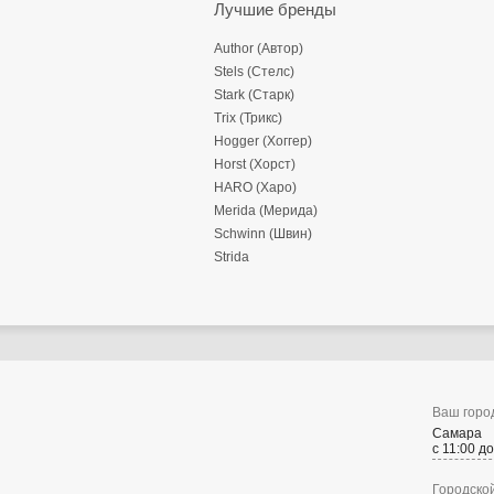
Лучшие бренды
Author (Автор)
Stels (Стелс)
Stark (Старк)
Trix (Трикс)
Hogger (Хоггер)
Horst (Хорст)
HARO (Харо)
Merida (Мерида)
Schwinn (Швин)
Strida
Ваш горо
Самара
с 11:00 д
Городско