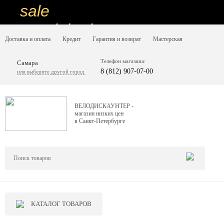
sale
special price
Доставка и оплата
Кредит
Гарантия и возврат
Мастерская
sale
ну очень
Телефон магазина:
Самара
8 (812) 907-07-00
или выберите другой город
низкие цены
вот дешево
ВЕЛОДИСКАУНТЕР -
магазин низких цен
sale
в Санкт-Петербурге
special price
sale
дешевле уже не будет
sale
КАТАЛОГ ТОВАРОВ
надо брать