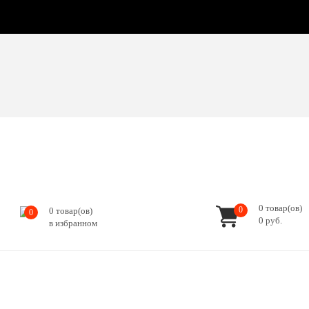
0
товар(ов)
0
0
товар(ов)
0
0
руб.
в избранном