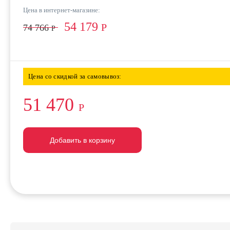
Цена в интернет-магазине:
54 179
Р
74 766
Р
Цена со скидкой за самовывоз:
51 470
Р
Добавить в корзину
Добавить в корзину
Добавить в корзину