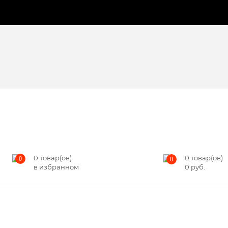
0
товар(ов)
0
товар(ов)
0
0
в избранном
0
руб.