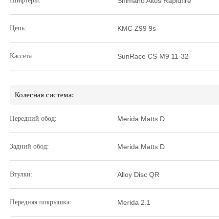
Шифтеры:
Shimano Altus Rapidfire
Цепь:
KMC Z99 9s
Кассета:
SunRace CS-M9 11-32
Колесная система:
Передний обод:
Merida Matts D
Задний обод:
Merida Matts D
Втулки:
Alloy Disc QR
Передняя покрышка:
Merida 2.1