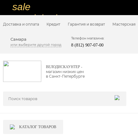
sale
special price
Доставка и оплата
Кредит
Гарантия и возврат
Мастерская
sale
ну очень
Телефон магазина:
Самара
или выберите другой город
8 (812) 907-07-00
низкие цены
вот дешево
ВЕЛОДИСКАУНТЕР -
магазин низких цен
sale
в Санкт-Петербурге
special price
sale
дешевле уже не будет
sale
КАТАЛОГ ТОВАРОВ
надо брать