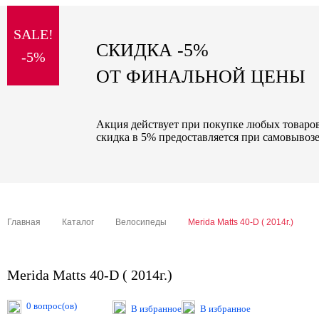
sale
SALE!
special price
СКИДКА -5%
-5%
ОТ ФИНАЛЬНОЙ ЦЕНЫ
Акция действует при покупке любых товаров 
скидка в 5% предоставляется при самовывозе
Главная
Каталог
Велосипеды
Merida Matts 40-D ( 2014г.)
Merida Matts 40-D ( 2014г.)
0 вопрос(ов)
В избранное
В избранное